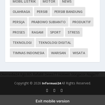
MOBIL LISTRIK
MOTOR
NEWS
OLAHRAGA
PERSIB
PERSIB BANDUNG
PERSIJA
PRABOWO SUBIANTO
PRODUKTIF
PROSES
RAGAM
SPORT
STRESS
TEKNOLOGI
TEKNOLOGI DIGITAL
TIMNAS INDONESIA
WARISAN
WISATA
Okemedia24
Rgo365
Rafa88
Dewa77
Hokiwin
Slotgacor
Naga77
Copyright © 2026
All Rights Reserved.
Informasi24
Exit mobile version