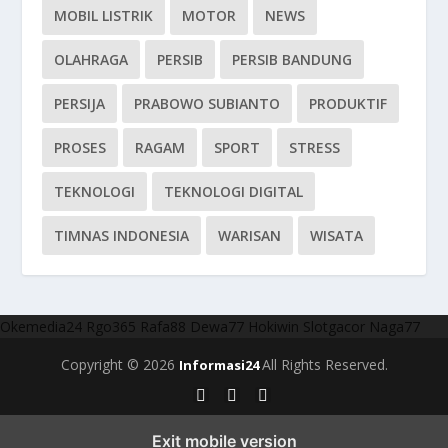
MOBIL LISTRIK
MOTOR
NEWS
OLAHRAGA
PERSIB
PERSIB BANDUNG
PERSIJA
PRABOWO SUBIANTO
PRODUKTIF
PROSES
RAGAM
SPORT
STRESS
TEKNOLOGI
TEKNOLOGI DIGITAL
TIMNAS INDONESIA
WARISAN
WISATA
Okemedia24
Rgo365
Rafa88
Dewa77
Hokiwin
Slotgacor
Naga77
Copyright © 2026
All Rights Reserved.
Informasi24
Exit mobile version