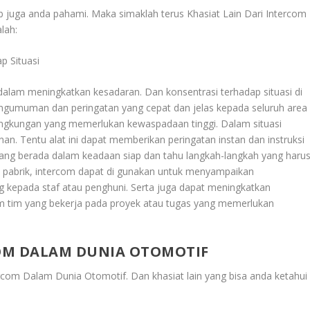
ib juga anda pahami. Maka simaklah terus
Khasiat Lain Dari Intercom
lah:
p Situasi
alam meningkatkan kesadaran. Dan konsentrasi terhadap situasi di
ngumuman dan peringatan yang cepat dan jelas kepada seluruh area
 lingkungan yang memerlukan kewaspadaan tinggi. Dalam situasi
n. Tentu alat ini dapat memberikan peringatan instan dan instruksi
ang berada dalam keadaan siap dan tahu langkah-langkah yang haru
atau pabrik, intercom dapat di gunakan untuk menyampaikan
g kepada staf atau penghuni. Serta juga dapat meningkatkan
lam tim yang bekerja pada proyek atau tugas yang memerlukan
OM DALAM DUNIA OTOMOTIF
ercom Dalam Dunia Otomotif
. Dan khasiat lain yang bisa anda ketahui