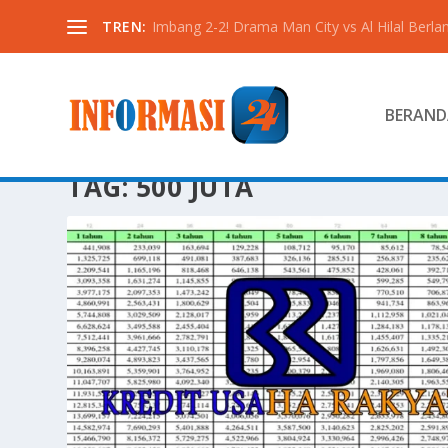
TREN:
Imbang 2-2! Drama Man City vs Al Hilal Berlan
BERAND
TAG:
500 JUTA