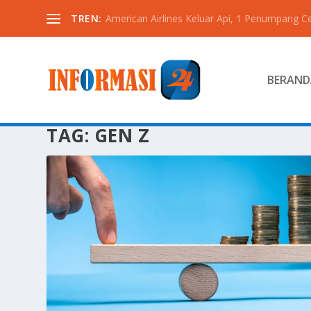
TREN:
American Airlines Keluar Api, 1 Penumpang C
BERAND
TAG:
GEN Z