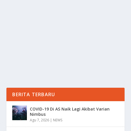
RIZKY RIDHO TAK BERUNTUNG DI PUSKAS
AWARD 2025
oleh
Informasi 24
|
Des 17, 2025
|
BOLA
|
0
|
Rizky Ridho Kembali Mencatat Sejarah Bagi Sepak
Bola Indonesia Setelah Bek Persija Jakarta Ini...
BACA SELENGKAPNYA
BERITA TERBARU
COVID-19 Di AS Naik Lagi Akibat Varian
Nimbus
Agu 7, 2026
|
NEWS