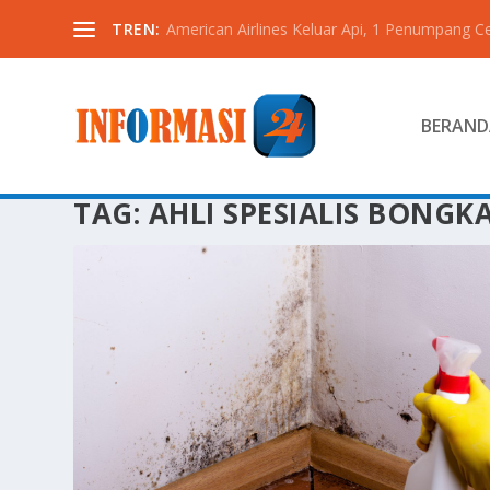
TREN:
American Airlines Keluar Api, 1 Penumpang C
BERAND
TAG:
AHLI SPESIALIS BONGK