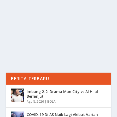
ANGELINA JOLIE TAMPIL EMOSIONAL DI
FILM COUTURE
oleh
Informasi 24
|
Sep 10, 2025
|
NEWS
|
0
|
Tampil Emosional, demikianlah kesan yang di
tinggalkan oleh aktris legendaris Angelina Jolie, ia...
BACA SELENGKAPNYA
BERITA TERBARU
Imbang 2-2! Drama Man City vs Al Hilal
Berlanjut
Agu 8, 2026
|
BOLA
COVID-19 Di AS Naik Lagi Akibat Varian