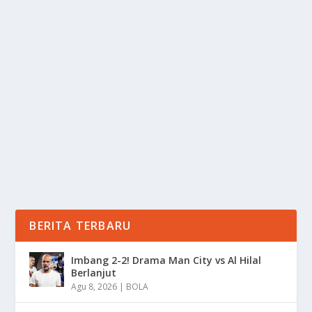
BANJIR SUMATERA 2025: BUKTI
RAPUHNYA EKOSISTEM HUTAN
oleh
Informasi 24
|
Des 3, 2025
|
DAERAH
|
0
|
Banjir Sumatera 2025: Bukti Rapuhnya Ekosistem
Hutan Yang Seharusnya Di Jaga Namun
Kenyataannya...
BACA SELENGKAPNYA
BERITA TERBARU
Imbang 2-2! Drama Man City vs Al Hilal
Berlanjut
Agu 8, 2026
|
BOLA