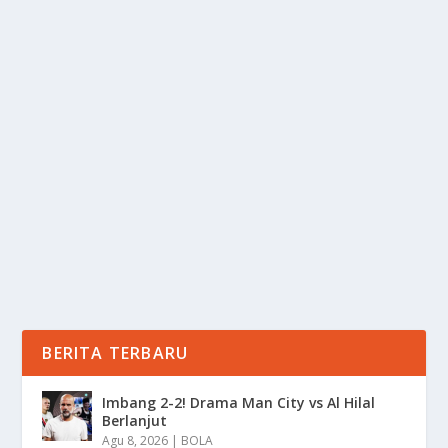
BERAS SHIRATAKI: RAHASIA DIET LANCAR
DAN SEHAT TANPA STRES
oleh
Informasi 24
|
Sep 25, 2025
|
LIFESTYLE
|
0
|
Beras Shirataki telah menjadi primadona di kalangan
pegiat diet dan gaya hidup sehat dalam...
BACA SELENGKAPNYA
BERITA TERBARU
Imbang 2-2! Drama Man City vs Al Hilal
Berlanjut
Agu 8, 2026
|
BOLA