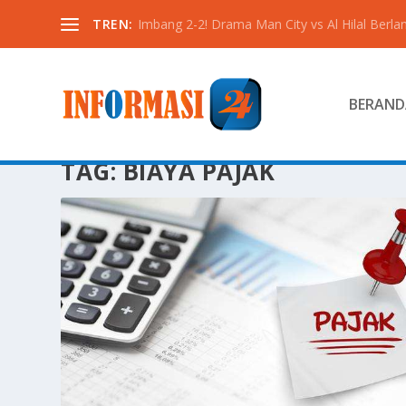
TREN:
Imbang 2-2! Drama Man City vs Al Hilal Berlan
BERAND
TAG:
BIAYA PAJAK