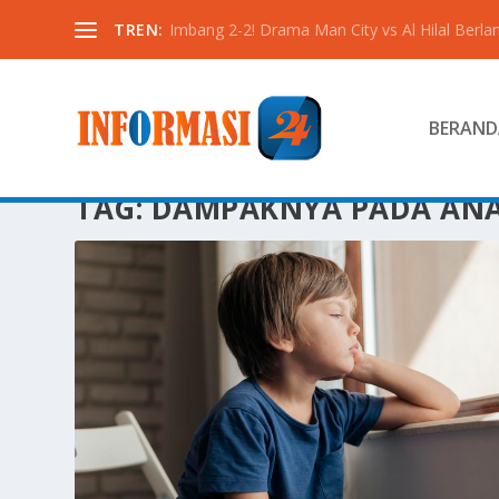
TREN:
Imbang 2-2! Drama Man City vs Al Hilal Berlan
BERAND
TAG:
DAMPAKNYA PADA AN