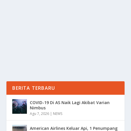
RAHASIA FERMENTASI KEDELAI: DARI
TRADISI KE INOVASI MODERN
oleh
Informasi 24
|
Jul 4, 2025
|
RAGAM
|
0
|
Fermentasi Kedelai, sebuah praktik kuliner kuno yang
telah di wariskan secara turun-temurun, kini...
BACA SELENGKAPNYA
BERITA TERBARU
COVID-19 Di AS Naik Lagi Akibat Varian
Nimbus
Agu 7, 2026
|
NEWS
American Airlines Keluar Api, 1 Penumpang