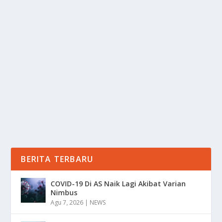
SUKU DAYAK DAN PERANANNYA DALAM
KONSERVASI HUTAN KALIMANTAN
oleh
Informasi 24
|
Jan 25, 2025
|
DAERAH
,
NEWS
|
0
|
Suku Dayak dan peranannya dalam konservasi hutan
kalimantan, hutan kalimantan yang kaya akan...
BACA SELENGKAPNYA
BERITA TERBARU
COVID-19 Di AS Naik Lagi Akibat Varian
Nimbus
Agu 7, 2026
|
NEWS