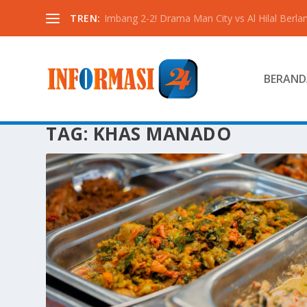
TREN:
Imbang 2-2! Drama Man City vs Al Hilal Berlan
BERAND
TAG:
KHAS MANADO