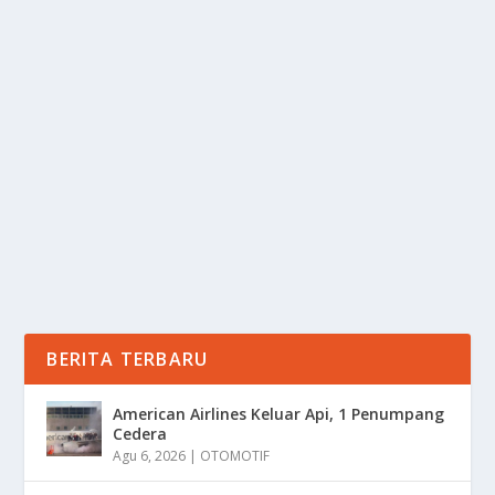
KLAPERTART KURMA ALMOND:
PERPADUAN MANIS DAN RENYAH
oleh
Informasi 24
|
Okt 10, 2025
|
RAGAM
|
0
|
Klapertart Kurma Almond adalah inovasi kuliner yang
kini mencuri perhatian para pecinta dessert di...
BACA SELENGKAPNYA
BERITA TERBARU
American Airlines Keluar Api, 1 Penumpang
Cedera
Agu 6, 2026
|
OTOMOTIF