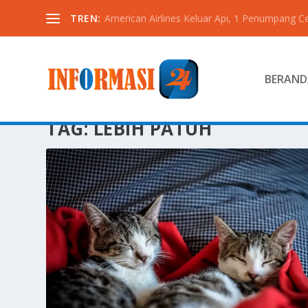
TREN:
American Airlines Keluar Api, 1 Penumpang C
BERAND
TAG:
LEBIH PATUH