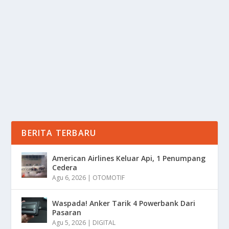
KERJA MENARIK
oleh
Informasi 24
|
Mei 30, 2025
|
DAERAH
|
0
|
Job Fair Bekasi Merupakan Salah Satu Ajang Tahunan
Yang Di Selenggarakan Untuk Mempertemukan Para...
BACA SELENGKAPNYA
BERITA TERBARU
American Airlines Keluar Api, 1 Penumpang
Cedera
Agu 6, 2026
|
OTOMOTIF
Waspada! Anker Tarik 4 Powerbank Dari
Pasaran
Agu 5, 2026
|
DIGITAL