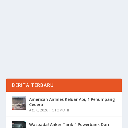
MANFAAT POLE DANCE UNTUK
KELENTURAN
oleh
mimin1 penulis
|
Jun 9, 2026
|
SPORT
|
0
|
Manfaat Pole Dance Untuk Kelenturan Dengan
Berbagai Kegunaan Yang Wajib Kalian Ketahui
Keuntungan...
BACA SELENGKAPNYA
BERITA TERBARU
American Airlines Keluar Api, 1 Penumpang
Cedera
Agu 6, 2026
|
OTOMOTIF
Waspada! Anker Tarik 4 Powerbank Dari