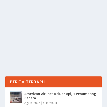
BEASISWA JEPANG 2026: PELUANG EMAS
KULIAH GRATIS
oleh
Informasi 24
|
Mei 14, 2025
|
LIFESTYLE
|
0
|
Beasiswa Jepang 2026 Menawarkan Peluang Emas
Bagi Mahasiswa Internasional Untuk Melanjutkan
Studi...
BACA SELENGKAPNYA
BERITA TERBARU
American Airlines Keluar Api, 1 Penumpang
Cedera
Agu 6, 2026
|
OTOMOTIF