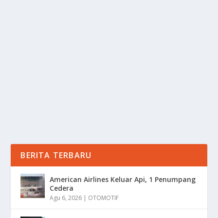
AUTENTIK & ENAK, INI MENU THAILAND
PALING DI CARI TURIS
oleh
mimin1 penulis
|
Mei 22, 2026
|
RAGAM
|
0
|
Autentik & Enak, Ini Menu Thailand Paling Di Cari
Turis Dengan Berbagai Makanan Andalan...
BACA SELENGKAPNYA
BERITA TERBARU
American Airlines Keluar Api, 1 Penumpang
Cedera
Agu 6, 2026
|
OTOMOTIF