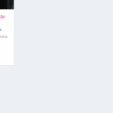
 DI
arena