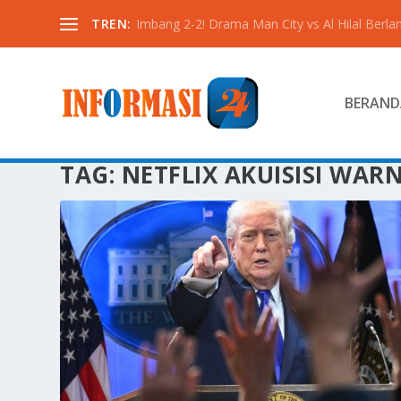
TREN:
Imbang 2-2! Drama Man City vs Al Hilal Berlan
BERAND
TAG:
NETFLIX AKUISISI WAR