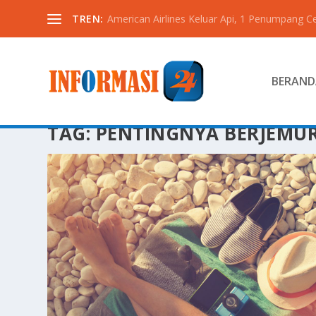
TREN:
American Airlines Keluar Api, 1 Penumpang C
BERAND
TAG:
PENTINGNYA BERJEMU