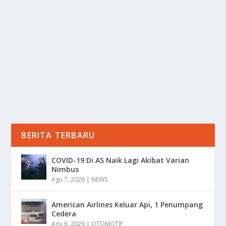
KEINDAHAN BLUE SAPPHIRE: PERMATA
LANGKA PENUH PESONA
oleh
Informasi 24
|
Jun 21, 2025
|
TREND
|
0
|
Keindahan Blue Sapphire Adalah Salah Suatu Hal Yang
Membuat Batu Permata Ini Begitu Di Kagumi Dan...
BACA SELENGKAPNYA
BERITA TERBARU
COVID-19 Di AS Naik Lagi Akibat Varian
Nimbus
Agu 7, 2026
|
NEWS
American Airlines Keluar Api, 1 Penumpang
Cedera
Agu 6, 2026
|
OTOMOTIF