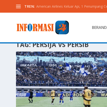
TREN:
American Airlines Keluar Api, 1 Penumpang C
BERAND
TAG:
PERSIJA VS PERSIB