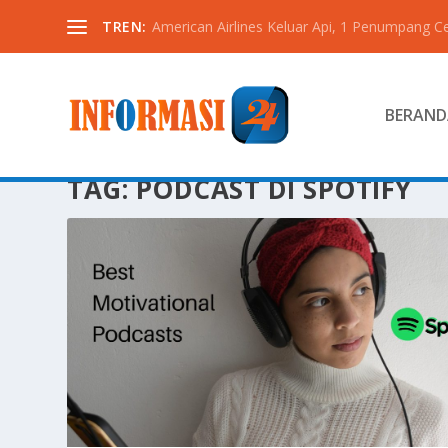
TREN:
American Airlines Keluar Api, 1 Penumpang C
BERAND
TAG:
PODCAST DI SPOTIFY