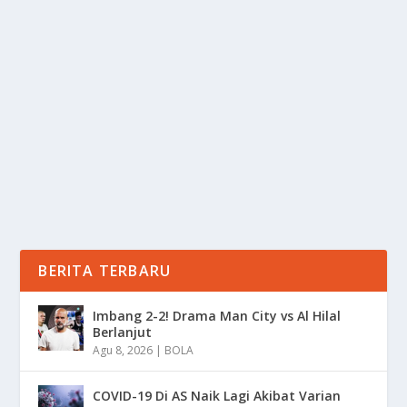
MANFAAT POLE DANCE UNTUK
KELENTURAN
oleh
mimin1 penulis
|
Jun 9, 2026
|
SPORT
|
0
|
Manfaat Pole Dance Untuk Kelenturan Dengan
Berbagai Kegunaan Yang Wajib Kalian Ketahui
Keuntungan...
BACA SELENGKAPNYA
BERITA TERBARU
Imbang 2-2! Drama Man City vs Al Hilal
Berlanjut
Agu 8, 2026
|
BOLA
COVID-19 Di AS Naik Lagi Akibat Varian