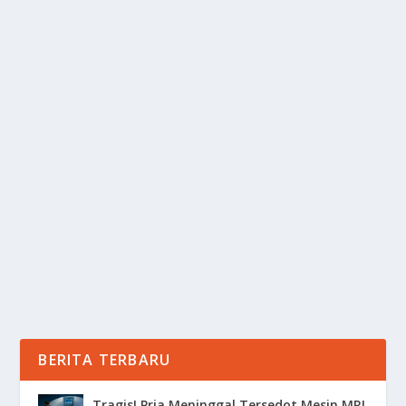
RANGKAIAN SKINCARE AMAN UNTUK
BUMIL: GLOWING TANPA KHAWATIR
oleh
Informasi 24
|
Agu 2, 2025
|
RAGAM
|
0
|
Skincare Aman menjadi prioritas utama bagi para ibu
hamil yang ingin tetap merawat kulit tanpa...
BACA SELENGKAPNYA
BERITA TERBARU
Tragis! Pria Meninggal Tersedot Mesin MRI