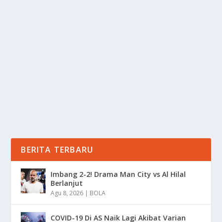
UNTUK NEWBIE: WAJIB TAHU!
oleh
Informasi 24
|
Mei 13, 2025
|
LIFESTYLE
|
0
|
Rahasia Snorkeling Asyik Dan Aman Untuk Newbie:
Wajib Tahu Dengan Memperhatikan Berbagai Hal
Agar...
BACA SELENGKAPNYA
BERITA TERBARU
Imbang 2-2! Drama Man City vs Al Hilal
Berlanjut
Agu 8, 2026
|
BOLA
COVID-19 Di AS Naik Lagi Akibat Varian