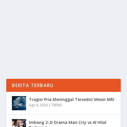
TIMNAS CHINA LIRIK TAE-YONG USAI
PECAT IVANKOVIC!
oleh
Informasi 24
|
Jun 14, 2025
|
BOLA
|
0
|
Timnas China Lirik Tae-yong Usai Pecat Ivankovic
Dengan Berbagai Alasan Dalam Memperkuat Klub...
BACA SELENGKAPNYA
BERITA TERBARU
Tragis! Pria Meninggal Tersedot Mesin MRI
Agu 9, 2026
|
TREND
Imbang 2-2! Drama Man City vs Al Hilal