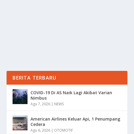
VERRELL BRAMASTA DIHUJAT
oleh
Informasi 24
|
Des 20, 2025
|
NEWS
|
0
|
Kekhawatiran Venna Melinda Usai Verrell Bramasta di
Hujat Mencuat Setelah Sang Putra Resmi...
BACA SELENGKAPNYA
BERITA TERBARU
COVID-19 Di AS Naik Lagi Akibat Varian
Nimbus
Agu 7, 2026
|
NEWS
American Airlines Keluar Api, 1 Penumpang
Cedera
Agu 6, 2026
|
OTOMOTIF