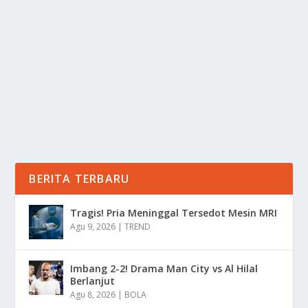
ASAM ITU ADA & BAGUS
oleh
Informasi 24
|
Nov 8, 2025
|
LIFESTYLE
|
0
|
Stop Salah Paham! Vitamin C Non Asam Itu Ada &
Bagus Karena Memang Tak Semua Jenisnya Identik...
BACA SELENGKAPNYA
BERITA TERBARU
Tragis! Pria Meninggal Tersedot Mesin MRI
Agu 9, 2026
|
TREND
Imbang 2-2! Drama Man City vs Al Hilal
Berlanjut
Agu 8, 2026
|
BOLA