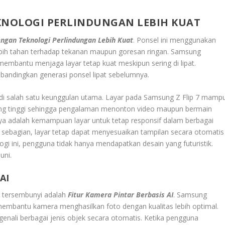
EKNOLOGI PERLINDUNGAN LEBIH KUAT
engan Teknologi Perlindungan Lebih Kua
t
. Ponsel ini menggunakan
 lebih tahan terhadap tekanan maupun goresan ringan. Samsung
mbantu menjaga layar tetap kuat meskipun sering di lipat.
ibandingkan generasi ponsel lipat sebelumnya.
njadi salah satu keunggulan utama. Layar pada Samsung Z Flip 7 mamp
ang tinggi sehingga pengalaman menonton video maupun bermain
ya adalah kemampuan layar untuk tetap responsif dalam berbagai
t sebagian, layar tetap dapat menyesuaikan tampilan secara otomatis
ogi ini, pengguna tidak hanya mendapatkan desain yang futuristik.
uni.
AI
p tersembunyi adalah
Fitur Kamera Pintar Berbasis AI
. Samsung
embantu kamera menghasilkan foto dengan kualitas lebih optimal.
nali berbagai jenis objek secara otomatis. Ketika pengguna