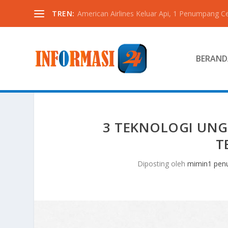
TREN:
American Airlines Keluar Api, 1 Penumpang C
BERAND
3 TEKNOLOGI UNG
T
Diposting oleh
mimin1 penu