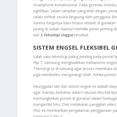
smartphone konvensional. Pada generasi terbaru
signifikan. Selain tampilan yang lebih elegan, pe
selalu terlihat secara langsung oleh pengguna. Be
Karena fungsinya baru terasa setelah di gunaka
jarang di sadari. Namun memiliki peran penting
dari
3 Teknologi Unggul
tersebut.
SISTEM ENGSEL FLEKSIBEL 
Salah satu teknologi paling penting pada ponsel l
Flip 7, Samsung menghadirkan mekanisme engsel y
Teknologi ini di rancang agar proses membuka dan
juga membantu mengurangi celah. Ketika ponsel di
Keunggulan lain dari sistem engsel ini adalah d
agar mampu bertahan dalam ratusan ribu kali lipa
memungkinkan ponsel di gunakan dalam berbagai
mengambil foto. Dan melakukan panggilan video
Fitur ini memberikan pengalaman penggunaan yang
Samsung Z Flip 7.