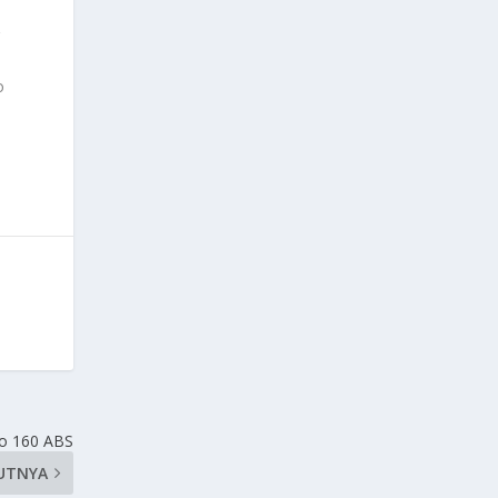
n
r
o
lo 160 ABS
UTNYA