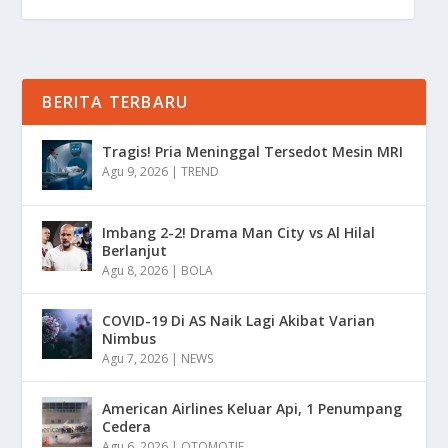
BERITA TERBARU
Tragis! Pria Meninggal Tersedot Mesin MRI
Agu 9, 2026
|
TREND
Imbang 2-2! Drama Man City vs Al Hilal
Berlanjut
Agu 8, 2026
|
BOLA
COVID-19 Di AS Naik Lagi Akibat Varian
Nimbus
Agu 7, 2026
|
NEWS
American Airlines Keluar Api, 1 Penumpang
Cedera
Agu 6, 2026
|
OTOMOTIF