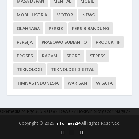
MASA DEPAN
MENTAL
MOBIL
MOBIL LISTRIK
MOTOR
NEWS
OLAHRAGA
PERSIB
PERSIB BANDUNG
PERSIJA
PRABOWO SUBIANTO
PRODUKTIF
PROSES
RAGAM
SPORT
STRESS
TEKNOLOGI
TEKNOLOGI DIGITAL
TIMNAS INDONESIA
WARISAN
WISATA
Okemedia24
Rgo365
Rafa88
Dewa77
Hokiwin
Slotgacor
Naga77
Copyright © 2026
All Rights Reserved.
Informasi24