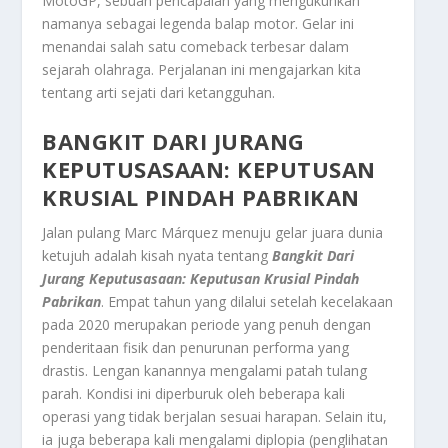
MotoGP, sebuah pencapaian yang mengukuhkan
namanya sebagai legenda balap motor. Gelar ini
menandai salah satu
comeback
terbesar dalam
sejarah olahraga. Perjalanan ini mengajarkan kita
tentang arti sejati dari ketangguhan.
BANGKIT DARI JURANG
KEPUTUSASAAN: KEPUTUSAN
KRUSIAL PINDAH PABRIKAN
Jalan pulang Marc Márquez menuju gelar juara dunia
ketujuh adalah kisah nyata tentang
Bangkit Dari
Jurang Keputusasaan: Keputusan Krusial Pindah
Pabrikan
. Empat tahun yang dilalui setelah kecelakaan
pada 2020 merupakan periode yang penuh dengan
penderitaan fisik dan penurunan performa yang
drastis. Lengan kanannya mengalami patah tulang
parah. Kondisi ini diperburuk oleh beberapa kali
operasi yang tidak berjalan sesuai harapan. Selain itu,
ia juga beberapa kali mengalami
diplopia
(penglihatan