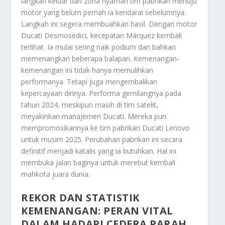
langkah keluar dari zona nyaman tim pabrikan menuju
motor yang belum pernah ia kendarai sebelumnya.
Langkah ini segera membuahkan hasil. Dengan motor
Ducati Desmosedici, kecepatan Márquez kembali
terlihat. Ia mulai sering naik podium dan bahkan
memenangkan beberapa balapan. Kemenangan-
kemenangan ini tidak hanya memulihkan
performanya. Tetapi juga mengembalikan
kepercayaan dirinya. Performa gemilangnya pada
tahun 2024, meskipun masih di tim satelit,
meyakinkan manajemen Ducati. Mereka pun
mempromosikannya ke tim pabrikan Ducati Lenovo
untuk musim 2025. Perubahan pabrikan ini secara
definitif menjadi katalis yang ia butuhkan. Hal ini
membuka jalan baginya untuk merebut kembali
mahkota juara dunia.
REKOR DAN STATISTIK
KEMENANGAN: PERAN VITAL
DALAM HADAPI CEDERA PARAH