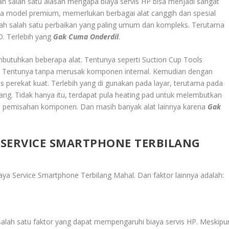
ah salah satu alasan mengapa biaya servis HP bisa menjadi sangat
ma model premium, memerlukan berbagai alat canggih dan spesial
dalah salah satu perbaikan yang paling umum dan kompleks. Terutama
. Terlebih yang
Gak Cuma Onderdil
.
mbutuhkan beberapa alat. Tentunya seperti Suction Cup Tools
t. Tentunya tanpa merusak komponen internal. Kemudian dengan
s perekat kuat. Terlebih yang di gunakan pada layar, terutama pada
ang. Tidak hanya itu, terdapat pula heating pad untuk melembutkan
 pemisahan komponen. Dan masih banyak alat lainnya karena
Gak
 SERVICE SMARTPHONE TERBILANG
ya Service Smartphone Terbilang Mahal
. Dan faktor lainnya adalah:
salah satu faktor yang dapat mempengaruhi biaya servis HP. Meskipu