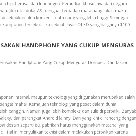
n chip, berasal dari luar negeri. Kemudian khususnya dari negara-
wan. Jika nilai dolar AS menguat terhadap mata uang lokal, maka
i di sebabkan oleh konversi mata uang yang lebih tinggi. Sehingga
i komponen tersebut. Jika sebuah layar OLED yang harganya $100
RUSAKAN HANDPHONE YANG CUKUP MENGURAS
 Kerusakan Handphone Yang Cukup Menguras Dompet
. Dan faktor
omponen internal. maupun teknologi yang di gunakan merupakan salah
 sangat mahal. Kemajuan teknologi yang pesat dalam dunia
bih canggih. Namun juga lebih kompleks dan sulit di perbaiki. Banya
axy, dan perangkat Android lainny. Dan yang kini di rancang denga
pai desain seperti itu, pabrikan harus menggunakan material yang
cil. Hal ini menyulitkan teknisi dalam melakukan perbaikan karena