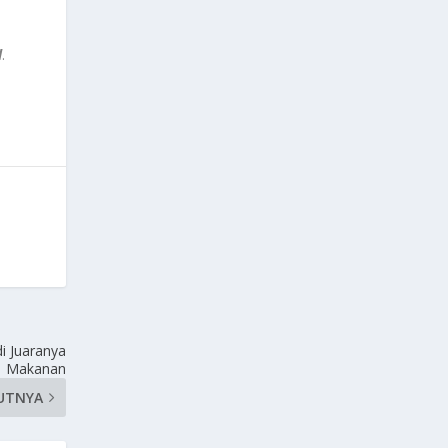
l
.
i Juaranya
Makanan
UTNYA