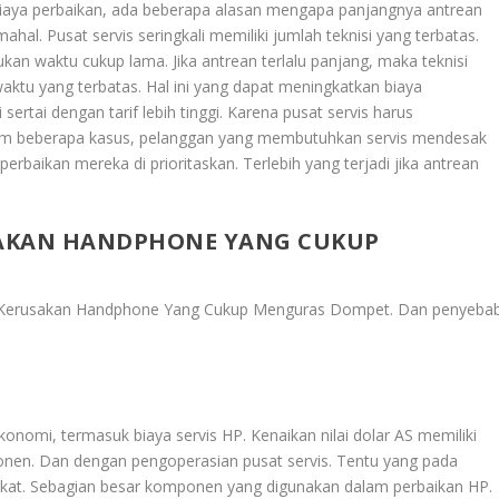
 biaya perbaikan, ada beberapa alasan mengapa panjangnya antrean
ahal. Pusat servis seringkali memiliki jumlah teknisi yang terbatas.
n waktu cukup lama. Jika antrean terlalu panjang, maka teknisi
ktu yang terbatas. Hal ini yang dapat meningkatkan biaya
sertai dengan tarif lebih tinggi. Karena pusat servis harus
lam beberapa kasus, pelanggan yang membutuhkan servis mendesak
erbaikan mereka di prioritaskan. Terlebih yang terjadi jika antrean
SAKAN HANDPHONE YANG CUKUP
 Kerusakan Handphone Yang Cukup Menguras Dompet
. Dan penyeba
konomi, termasuk biaya servis HP. Kenaikan nilai dolar AS memiliki
nen. Dan dengan pengoperasian pusat servis. Tentu yang pada
gkat. Sebagian besar komponen yang digunakan dalam perbaikan HP.