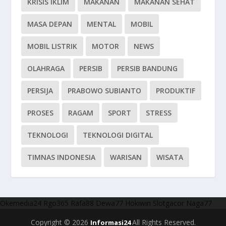
KRISIS IKLIM
MAKANAN
MAKANAN SEHAT
MASA DEPAN
MENTAL
MOBIL
MOBIL LISTRIK
MOTOR
NEWS
OLAHRAGA
PERSIB
PERSIB BANDUNG
PERSIJA
PRABOWO SUBIANTO
PRODUKTIF
PROSES
RAGAM
SPORT
STRESS
TEKNOLOGI
TEKNOLOGI DIGITAL
TIMNAS INDONESIA
WARISAN
WISATA
Okemedia24
Rgo365
Rafa88
Dewa77
Hokiwin
Slotgacor
Naga77
Copyright © 2026
All Rights Reserved.
Informasi24