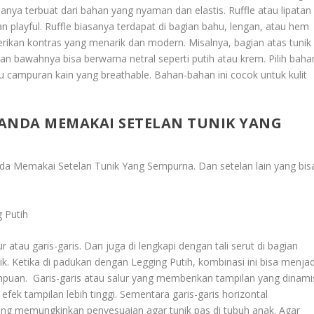
anya terbuat dari bahan yang nyaman dan elastis. Ruffle atau lipatan
playful. Ruffle biasanya terdapat di bagian bahu, lengan, atau hem
kan kontras yang menarik dan modern. Misalnya, bagian atas tunik
ian bawahnya bisa berwarna netral seperti putih atau krem. Pilih baha
u campuran kain yang breathable. Bahan-bahan ini cocok untuk kulit
 ANDA MEMAKAI SETELAN TUNIK YANG
nda Memakai Setelan Tunik Yang Sempurna
. Dan setelan lain yang bis
 Putih
ur atau garis-garis. Dan juga di lengkapi dengan tali serut di bagian
. Ketika di padukan dengan Legging Putih, kombinasi ini bisa menjad
mpuan. Garis-garis atau salur yang memberikan tampilan yang dinami
 efek tampilan lebih tinggi. Sementara garis-garis horizontal
ggang memungkinkan penyesuaian agar tunik pas di tubuh anak. Agar