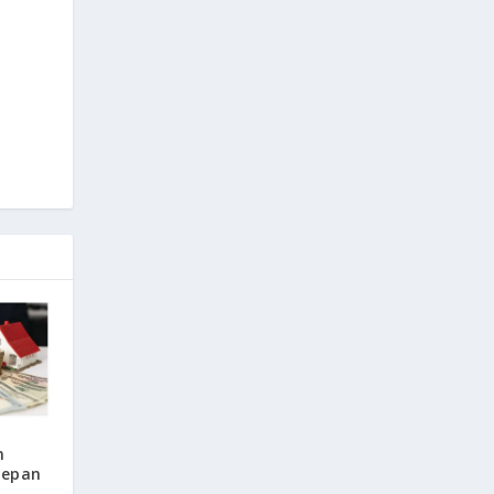
n
Depan