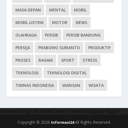
MASA DEPAN
MENTAL
MOBIL
MOBIL LISTRIK
MOTOR
NEWS
OLAHRAGA
PERSIB
PERSIB BANDUNG
PERSIJA
PRABOWO SUBIANTO
PRODUKTIF
PROSES
RAGAM
SPORT
STRESS
TEKNOLOGI
TEKNOLOGI DIGITAL
TIMNAS INDONESIA
WARISAN
WISATA
Okemedia24
Rgo365
Rafa88
Dewa77
Hokiwin
Slotgacor
Naga77
Copyright © 2026
All Rights Reserved.
Informasi24