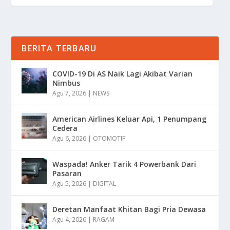
BERITA TERBARU
COVID-19 Di AS Naik Lagi Akibat Varian
Nimbus
Agu 7, 2026
|
NEWS
American Airlines Keluar Api, 1 Penumpang
Cedera
Agu 6, 2026
|
OTOMOTIF
Waspada! Anker Tarik 4 Powerbank Dari
Pasaran
Agu 5, 2026
|
DIGITAL
Deretan Manfaat Khitan Bagi Pria Dewasa
Agu 4, 2026
|
RAGAM