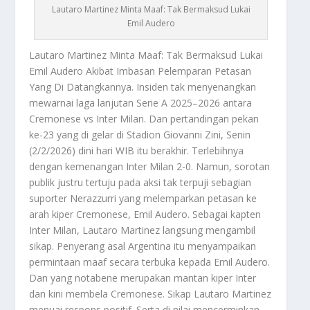
Lautaro Martinez Minta Maaf: Tak Bermaksud Lukai
Emil Audero
Lautaro Martinez
Minta Maaf: Tak Bermaksud Lukai
Emil Audero Akibat Imbasan Pelemparan Petasan
Yang Di Datangkannya. Insiden tak menyenangkan
mewarnai laga lanjutan Serie A 2025–2026 antara
Cremonese vs Inter Milan. Dan pertandingan pekan
ke-23 yang di gelar di Stadion Giovanni Zini, Senin
(2/2/2026) dini hari WIB itu berakhir. Terlebihnya
dengan kemenangan Inter Milan 2-0. Namun, sorotan
publik justru tertuju pada aksi tak terpuji sebagian
suporter Nerazzurri yang melemparkan petasan ke
arah kiper Cremonese, Emil Audero. Sebagai kapten
Inter Milan,
Lautaro Martinez
langsung mengambil
sikap. Penyerang asal Argentina itu menyampaikan
permintaan maaf secara terbuka kepada Emil Audero.
Dan yang notabene merupakan mantan kiper Inter
dan kini membela Cremonese. Sikap
Lautaro Martinez
menuai respons positif. Serta di nilai mencerminkan