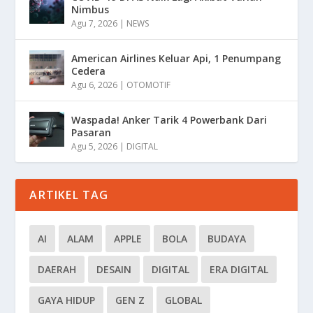
Nimbus
Agu 7, 2026
|
NEWS
American Airlines Keluar Api, 1 Penumpang
Cedera
Agu 6, 2026
|
OTOMOTIF
Waspada! Anker Tarik 4 Powerbank Dari
Pasaran
Agu 5, 2026
|
DIGITAL
ARTIKEL TAG
AI
ALAM
APPLE
BOLA
BUDAYA
DAERAH
DESAIN
DIGITAL
ERA DIGITAL
GAYA HIDUP
GEN Z
GLOBAL