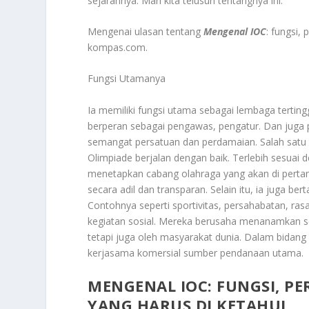
sejarahnya. Mari kita telusuri tentangnya ini.
Mengenai ulasan tentang
Mengenal IOC
: fungsi,
kompas.com.
Fungsi Utamanya
Ia memiliki fungsi utama sebagai lembaga tertin
berperan sebagai pengawas, pengatur. Dan juga p
semangat persatuan dan perdamaian. Salah satu 
Olimpiade berjalan dengan baik. Terlebih sesuai
menetapkan cabang olahraga yang akan di pertan
secara adil dan transparan. Selain itu, ia juga b
Contohnya seperti sportivitas, persahabatan, ra
kegiatan sosial. Mereka berusaha menanamkan se
tetapi juga oleh masyarakat dunia. Dalam bidang 
kerjasama komersial sumber pendanaan utama.
MENGENAL IOC: FUNGSI, P
YANG HARUS DI KETAHUI