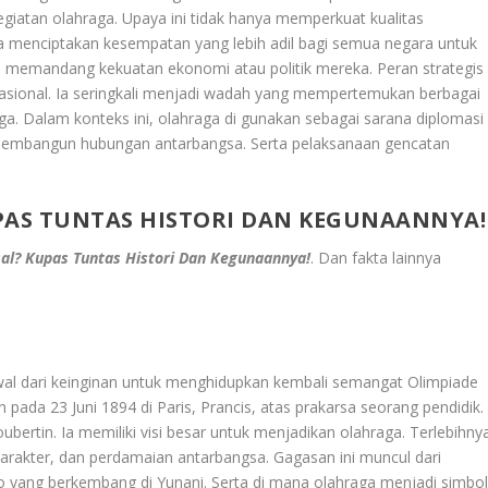
giatan olahraga. Upaya ini tidak hanya memperkuat kualitas
juga menciptakan kesempatan yang lebih adil bagi semua negara untuk
pa memandang kekuatan ekonomi atau politik mereka. Peran strategis
nasional. Ia seringkali menjadi wadah yang mempertemukan berbagai
ga. Dalam konteks ini, olahraga di gunakan sebagai sarana diplomasi
 membangun hubungan antarbangsa. Serta pelaksanaan gencatan
PAS TUNTAS HISTORI DAN KEGUNAANNYA!
al? Kupas Tuntas Histori Dan Kegunaannya!
. Dan fakta lainnya
wal dari keinginan untuk menghidupkan kembali semangat Olimpiade
 pada 23 Juni 1894 di Paris, Prancis, atas prakarsa seorang pendidik.
bertin. Ia memiliki visi besar untuk menjadikan olahraga. Terlebihny
arakter, dan perdamaian antarbangsa. Gagasan ini muncul dari
o yang berkembang di Yunani. Serta di mana olahraga menjadi simbo