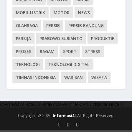
MOBIL LISTRIK
MOTOR
NEWS
OLAHRAGA
PERSIB
PERSIB BANDUNG
PERSIJA
PRABOWO SUBIANTO
PRODUKTIF
PROSES
RAGAM
SPORT
STRESS
TEKNOLOGI
TEKNOLOGI DIGITAL
TIMNAS INDONESIA
WARISAN
WISATA
Okemedia24
Rgo365
Rafa88
Dewa77
Hokiwin
Slotgacor
Naga77
Copyright © 2026
All Rights Reserved.
Informasi24