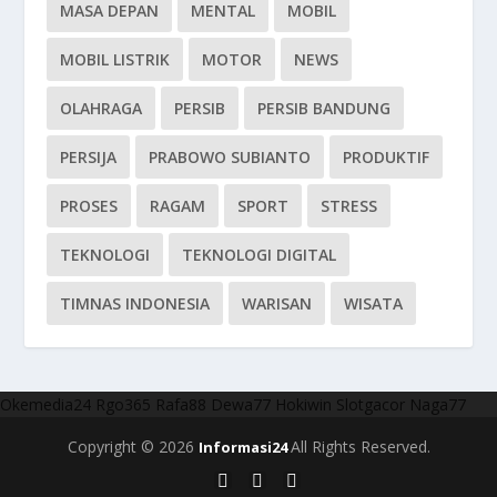
MASA DEPAN
MENTAL
MOBIL
MOBIL LISTRIK
MOTOR
NEWS
OLAHRAGA
PERSIB
PERSIB BANDUNG
PERSIJA
PRABOWO SUBIANTO
PRODUKTIF
PROSES
RAGAM
SPORT
STRESS
TEKNOLOGI
TEKNOLOGI DIGITAL
TIMNAS INDONESIA
WARISAN
WISATA
Okemedia24
Rgo365
Rafa88
Dewa77
Hokiwin
Slotgacor
Naga77
Copyright © 2026
All Rights Reserved.
Informasi24