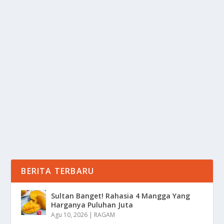
CARA MENGHINDARI FOMO YANG BISA
PICU DOMPET BONCOS
oleh
mimin1 penulis
|
Feb 27, 2026
|
LIFESTYLE
|
0
|
Cara Menghindari FOMO Yang Bisa Picu Dompet
Boncos Terutama Banyak Seliweran Produk-Produk
Baju Di...
BACA SELENGKAPNYA
BERITA TERBARU
Sultan Banget! Rahasia 4 Mangga Yang
Harganya Puluhan Juta
Agu 10, 2026
|
RAGAM