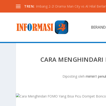
TREN:
Imbang 2-2! Drama Man City vs Al Hilal Berlan
BERAND
CARA MENGHINDARI 
Diposting oleh
mimin1 penul