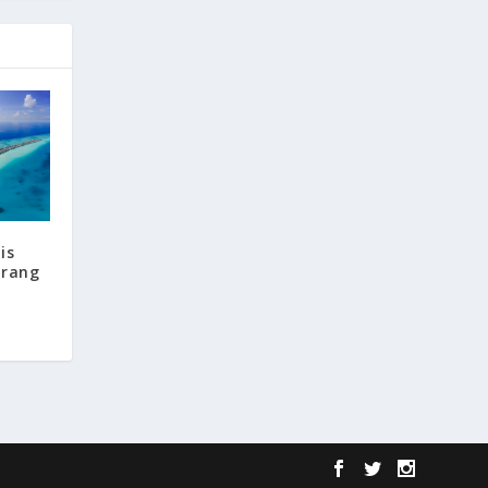
is
arang