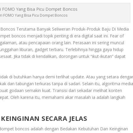
ri FOMO Yang Bisa Picu Dompet Boncos
Boncos Terutama Banyak Seliweran Produk-Produk Baju Di Media
mpet boncos menjadi topik penting di era digital saat ini. Fear of
ngalaman, atau pencapaian orang lain. Perasaan ini sering muncul
unggahan liburan, gadget terbaru. Terlebihnya hingga gaya hidup
aat. Jika tidak di kendalikan, dorongan untuk “ikut-ikutan” dapat
dak di butuhkan hanya demi terlihat update. Atau yang setara denga
k dan tabungan terkuras tanpa di sadari. Selain itu, algoritma medi
uat godaan semakin kuat. Transisi dari sekadar melihat konten
 cepat. Oleh karena itu, memahami akar masalah ia adalah langkah
KEINGINAN SECARA JELAS
u dompet boncos adalah dengan
Bedakan Kebutuhan Dan Keinginan