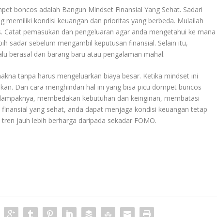
ompet boncos adalah
Bangun Mindset Finansial Yang Sehat
. Sadari
ng memiliki kondisi keuangan dan prioritas yang berbeda. Mulailah
s. Catat pemasukan dan pengeluaran agar anda mengetahui ke mana
bih sadar sebelum mengambil keputusan finansial. Selain itu,
alu berasal dari barang baru atau pengalaman mahal.
kna tanpa harus mengeluarkan biaya besar. Ketika mindset ini
kan. Dan cara menghindari hal ini yang bisa picu dompet buncos
 dampaknya, membedakan kebutuhan dan keinginan, membatasi
finansial yang sehat, anda dapat menjaga kondisi keuangan tetap
n tren jauh lebih berharga daripada sekadar
FOMO
.