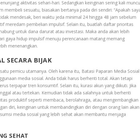
nunjang aktivitas sehari-hari. Sedangkan keinginan sering kali muncu
m membeli sesuatu, biasakan bertanya pada diri sendiri: “Apakah say
tidak mendesak, beri waktu jeda minimal 24 hingga 48 jam sebelum
if meredam pembelian impulsif. Selain itu, buatlah daftar prioritas
enabung untuk dana darurat atau investasi. Maka anda akan lebih
 dari gaya hidup impulsif menuju perencanaan matang memang
 lebih menenangkan.
L SECARA BIJAK
h satu pemicu utamanya. Oleh karena itu,
Batasi Paparan Media Sosial
unaan media sosial. Anda tidak harus berhenti total. Akan tetapi
 terpapar tren konsumtif. Selain itu, kurasi akun yang diikuti. Jika
ggal atau tertekan. Kemudian tidak ada salahnya untuk berhenti
aktivitas produktif seperti membaca, berolahraga, atau mengembangkan
an diri, keinginan untuk membandingkan diri dengan orang lain akan
onsumsi media sosial yang lebih sehat akan membantu menjaga
NG SEHAT