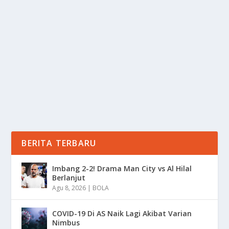
MEMODIFIKASI GEN MEREKA?
oleh
Informasi 24
|
Mar 15, 2025
|
NEWS
,
TREND
|
0
|
DNA Editing melalui metode seperti CRISPR-Cas9,
telah membuka kemungkinan bagi manusia untuk...
BACA SELENGKAPNYA
BERITA TERBARU
Imbang 2-2! Drama Man City vs Al Hilal
Berlanjut
Agu 8, 2026
|
BOLA
COVID-19 Di AS Naik Lagi Akibat Varian
Nimbus