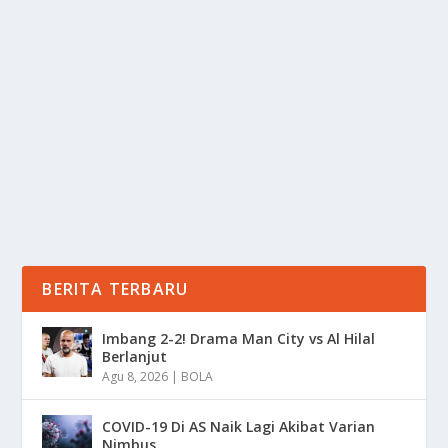
TABRAK MAHASISWA UGM, SAKSI MATA
UNGKAP KRONOLOGI
oleh
Informasi 24
|
Mei 28, 2025
|
DAERAH
|
0
|
Tabrak Mahasiswa UGM Adalah Insiden Yang Menjadi
Peerhatian Publik, Karena Kejadian Berlangsung Di...
BACA SELENGKAPNYA
BERITA TERBARU
Imbang 2-2! Drama Man City vs Al Hilal
Berlanjut
Agu 8, 2026
|
BOLA
COVID-19 Di AS Naik Lagi Akibat Varian
Nimbus