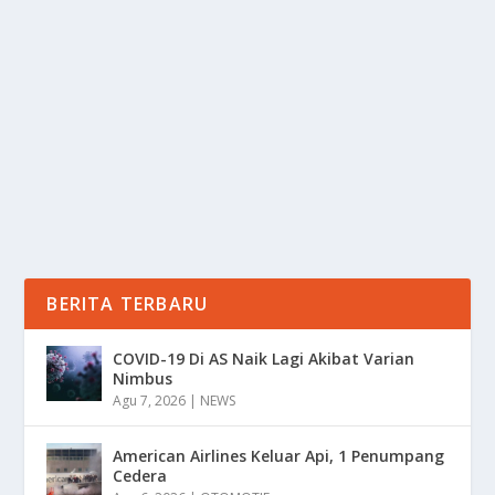
LAUTARO MARTINEZ MINTA MAAF: TAK
BERMAKSUD LUKAI EMIL AUDERO
oleh
mimin1 penulis
|
Feb 2, 2026
|
BOLA
|
0
|
Lautaro Martinez Minta Maaf: Tak Bermaksud Lukai
Emil Audero Akibat Imbasan Pelemparan Petasan...
BACA SELENGKAPNYA
BERITA TERBARU
COVID-19 Di AS Naik Lagi Akibat Varian
Nimbus
Agu 7, 2026
|
NEWS
American Airlines Keluar Api, 1 Penumpang
Cedera