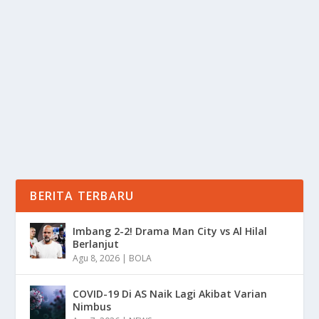
LONGSOR PUTUS AKSES UTAMA DESA
TEMPUR, WARGA JEPARA TERISOLASI
oleh
Informasi 24
|
Jan 12, 2026
|
NEWS
|
0
|
Longsor Terjadi di Kabupaten Jepara Akibat Hujan
Berintensitas Tinggi, Sehingga Akses Jalan...
BACA SELENGKAPNYA
BERITA TERBARU
Imbang 2-2! Drama Man City vs Al Hilal
Berlanjut
Agu 8, 2026
|
BOLA
COVID-19 Di AS Naik Lagi Akibat Varian
Nimbus